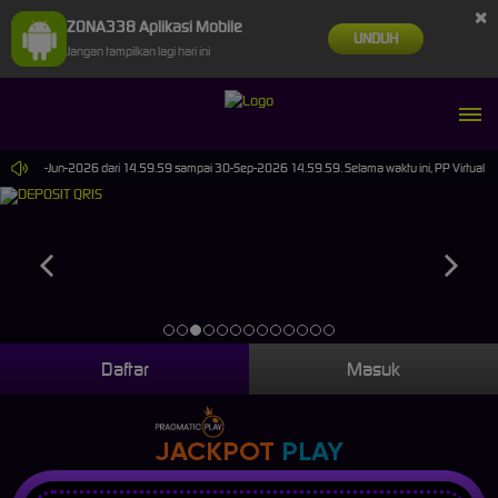
×
ZONA338 Aplikasi Mobile
UNDUH
Jangan tampilkan lagi hari ini
 pada 30-Jun-2026 dari 14.59.59 sampai 30-Sep-2026 14.59.59. Selama waktu ini, PP Virtual Sp
Daftar
Masuk
JACKPOT
PLAY