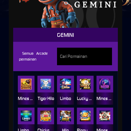
GEMINI
Semua
Arcade
permainan
Mines Gold Rush
Tiger Hilo
Limbo
Lucky Hilo
Mines Neon
Limbo Classic
Chicken Run
Hilo
Pinoy Mines
Mines Maple