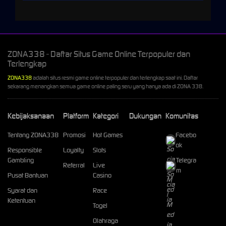
ZONA338 - Daftar Situs Game Online Terpopuler dan
Terlengkap
ZONA338
adalah situs resmi game online terpopuler dan terlengkap saat ini. Daftar
sekarang menangkan semua game online paling seru yang hanya ada di ZONA 338.
Kebijaksanaan
Platform
Kategori
Dukungan
Komunitas
Tentang ZONA338
Promosi
Hot Games
Facebo
ok
Responsible
Loyalty
Slots
Gambling
Telegra
Referral
Live
m
Pusat Bantuan
Casino
Syarat dan
Race
Ketentuan
Togel
Olahraga