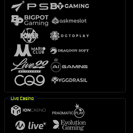
Live Casino