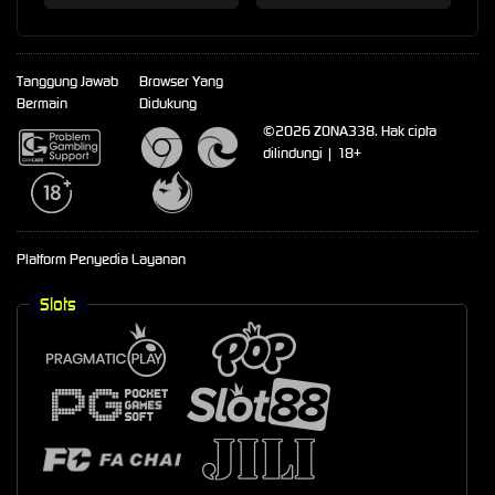
Tanggung Jawab
Browser Yang
Bermain
Didukung
©2026 ZONA338. Hak cipta
dilindungi | 18+
Platform Penyedia Layanan
Slots