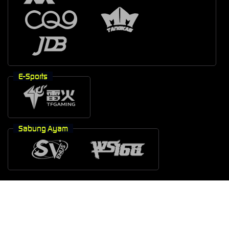
E-Sports
Sabung Ayam