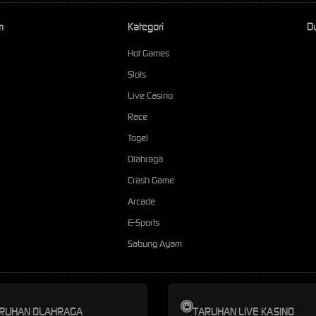
m
Kategori
D
Hot Games
Slots
Live Casino
Race
Togel
Olahraga
Crash Game
Arcade
E-Sports
Sabung Ayam
RUHAN OLAHRAGA
TARUHAN LIVE KASINO