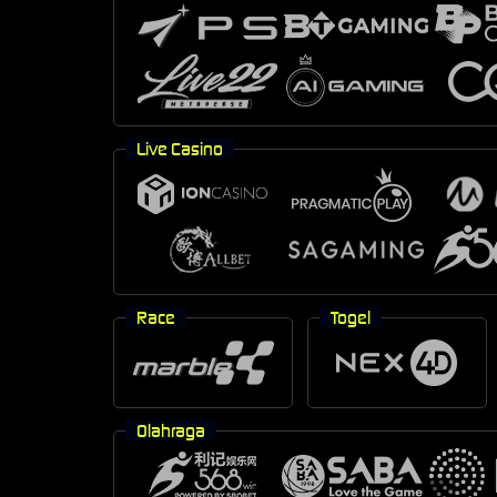
Live Casino
Race
Togel
Olahraga