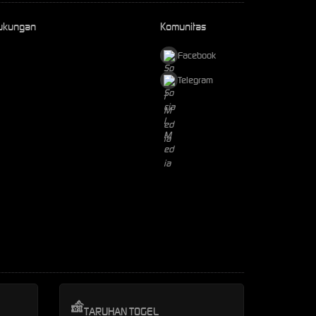
ukungan
Komunitas
Facebook
Telegram
TARUHAN TOGEL