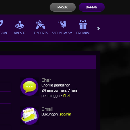
MASUK
DAFTAR
 GAME
ARCADE
E-SPORTS
SABUNG AYAM
PROMOSI
Chat
Chat ke penasihat
24 jam per hari, 7 hari
per minggu. -
Chat
Email
Dukungan:
sadmin