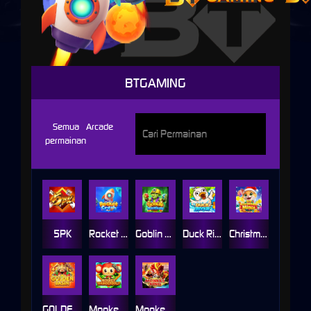
BTGAMING
Semua
Arcade
permainan
5PK
Rocket Crash
Goblin Treasure
Duck River
Christmas Mines
GOLDEN BASIN
Monkey Thunderbolt
Monkey King