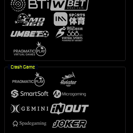
Crash Game