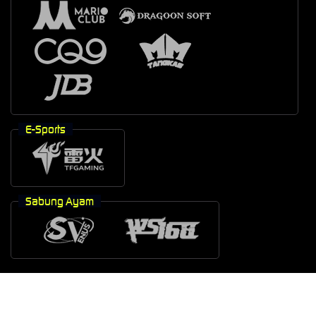
E-Sports
Sabung Ayam