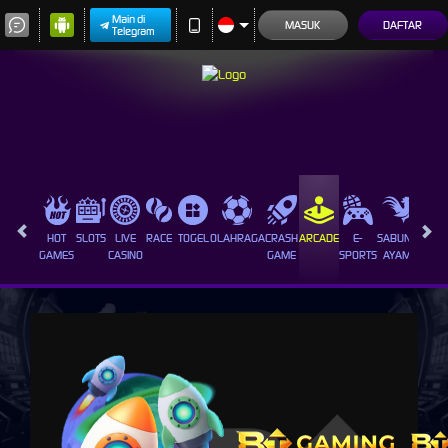
Main di
MASUK
DAFTAR
Telegram
HOT
SLOTS
LIVE
RACE
TOGEL
OLAHRAGA
CRASH
ARCADE
E-
SABUNG
PROM
GAMES
CASINO
GAME
SPORTS
AYAM