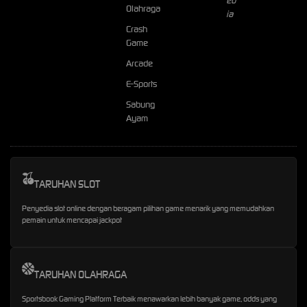
Olahraga
Crash
Game
Arcade
E-Sports
Sabung
Ayam
TARUHAN SLOT
Penyedia slot online dengan beragam pilihan game menarik yang memudahkan
pemain untuk mencapai jackpot
TARUHAN OLAHRAGA
Sportsbook Gaming Platform Terbaik menawarkan lebih banyak game, odds yang