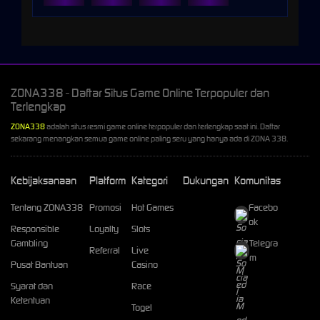
ZONA338 - Daftar Situs Game Online Terpopuler dan
Terlengkap
ZONA338
adalah situs resmi game online terpopuler dan terlengkap saat ini. Daftar
sekarang menangkan semua game online paling seru yang hanya ada di ZONA 338.
Kebijaksanaan
Platform
Kategori
Dukungan
Komunitas
Tentang ZONA338
Promosi
Hot Games
Facebo
ok
Responsible
Loyalty
Slots
Gambling
Telegra
Referral
Live
m
Pusat Bantuan
Casino
Syarat dan
Race
Ketentuan
Togel