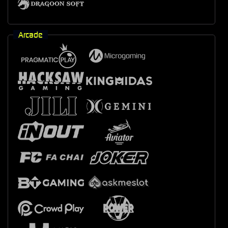
Arcade