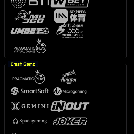
Crash Game