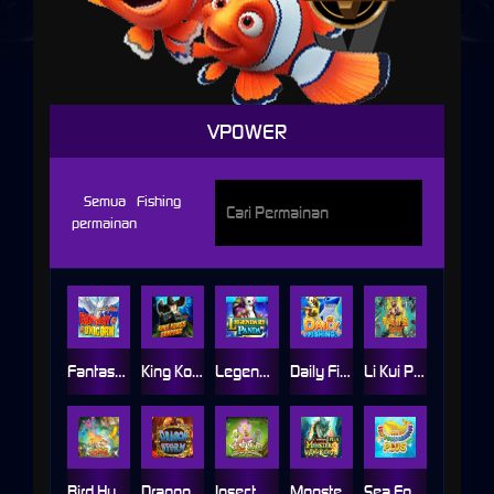
VPOWER
Semua
Fishing
permainan
Fantasy Unicorn
King Kong’s Rampage
Legendary Panda
Daily Fishing
Li Kui Pi Yu
Bird Hunter
Dragon Storm
Insect Paradise
Monster Awaken plus
Sea Food Paradise II Plus