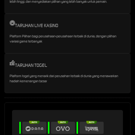
lebih tinggi, dan menyediakan pilihan yang lebih banyak untuk pemain.
TARUHAN LIVE KASINO
Platform Pilihan bagi perusahaan-perusahaan terbaik di dunia, dengan pilihan
variasi game terbanyak
TARUHAN TOGEL
Platform togel yang menarik dari perusahan terbaik di dunia yang menawarkan
hadiah kemenangan besar