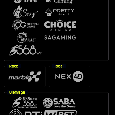
Race
Togel
Olahraga