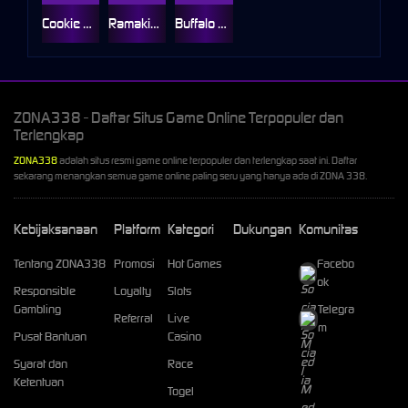
Cookie Hunter
Ramakien Blessing
Buffalo Rush
ZONA338 - Daftar Situs Game Online Terpopuler dan
Terlengkap
ZONA338
adalah situs resmi game online terpopuler dan terlengkap saat ini. Daftar
sekarang menangkan semua game online paling seru yang hanya ada di ZONA 338.
Kebijaksanaan
Platform
Kategori
Dukungan
Komunitas
Tentang ZONA338
Promosi
Hot Games
Facebo
ok
Responsible
Loyalty
Slots
Gambling
Telegra
Referral
Live
m
Pusat Bantuan
Casino
Syarat dan
Race
Ketentuan
Togel