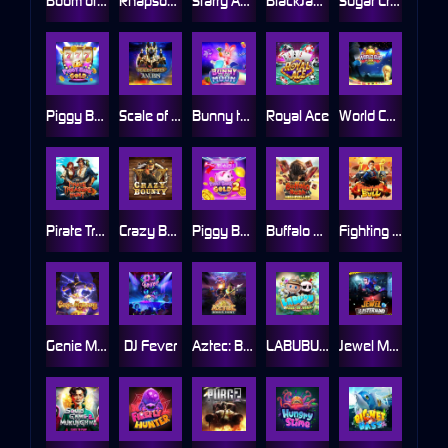
Boom of Prosperity
Rhapsody of Muertos
Starry Adventure
BlackJack21
Sugar Crush
Piggy Bank Gold
Scale of Heaven: Anubis
Bunny to the Moon
Royal Ace
World Cup Final
Pirate Treasure Hunt
Crazy Bounty
Piggy Bank Gold 2
Buffalo Rush HIGHROLLER
Fighting Bull
Genie Mystery
DJ Fever
Aztec: Bonus Hunt
LABUBU: Fall In Wild
Jewel Mastermind