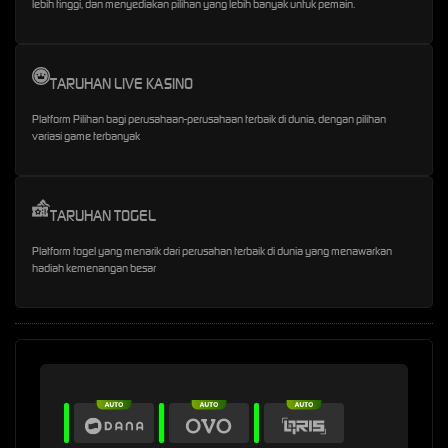
lebih tinggi, dan menyediakan pilihan yang lebih banyak untuk pemain.
TARUHAN LIVE KASINO
Platform Pilihan bagi perusahaan-perusahaan terbaik di dunia, dengan pilihan
variasi game terbanyak
TARUHAN TOGEL
Platform togel yang menarik dari perusahan terbaik di dunia yang menawarkan
hadiah kemenangan besar