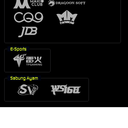
E-Sports
Sabung Ayam