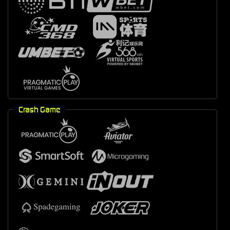
Crash Game