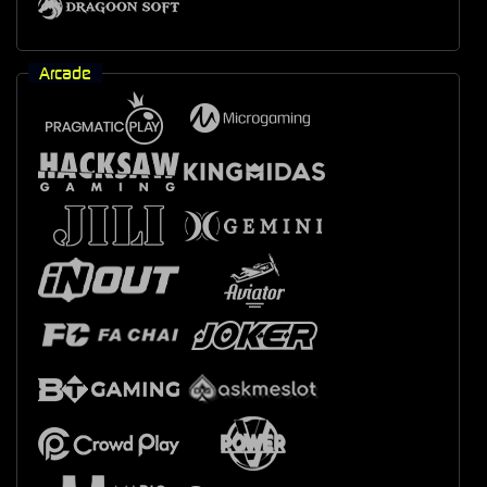
Arcade