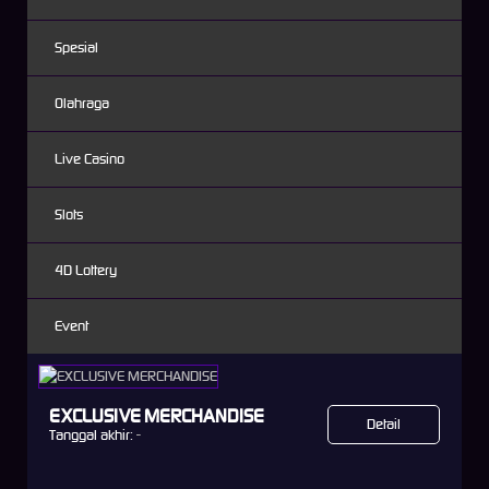
Spesial
Olahraga
Live Casino
Slots
4D Lottery
Event
EXCLUSIVE MERCHANDISE
Detail
Tanggal akhir:
-