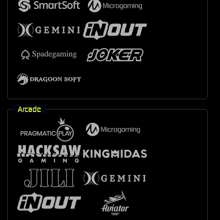
Arcade