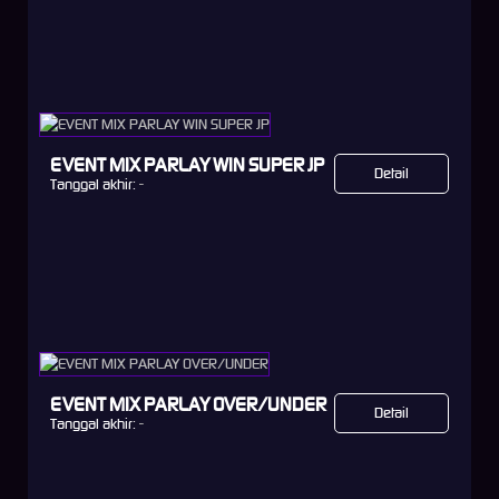
EVENT MIX PARLAY WIN SUPER JP
Detail
Tanggal akhir:
-
EVENT MIX PARLAY OVER/UNDER
Detail
Tanggal akhir:
-