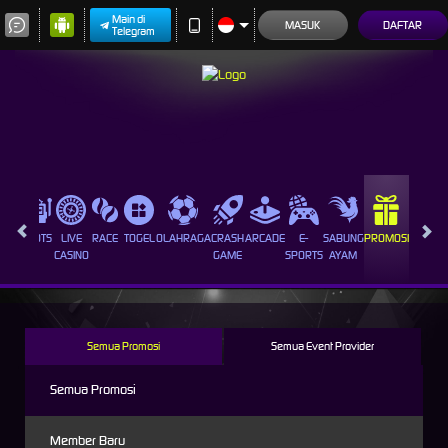
Main di
MASUK
DAFTAR
Telegram
OT
SLOTS
LIVE
RACE
TOGEL
OLAHRAGA
CRASH
ARCADE
E-
SABUNG
PROMOSI
MES
CASINO
GAME
SPORTS
AYAM
Semua Promosi
Semua Event Provider
Semua Promosi
Member Baru