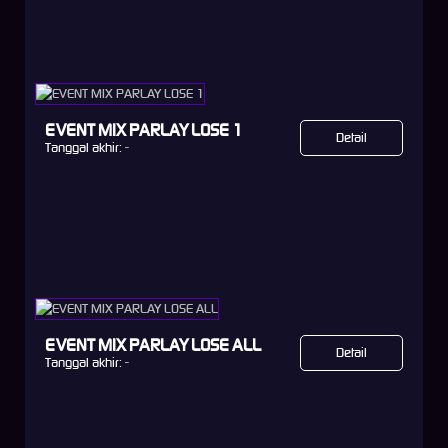
EVENT MIX PARLAY LOSE 1
Detail
Tanggal akhir:
-
EVENT MIX PARLAY LOSE ALL
Detail
Tanggal akhir:
-