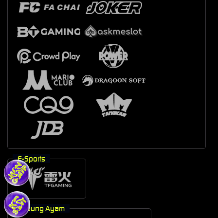
E-Sports
Sabung Ayam