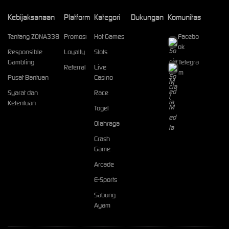
Kebijaksanaan
Platform
Kategori
Dukungan
Komunitas
Tentang ZONA338
Promosi
Hot Games
Facebo
ok
Responsible
Loyalty
Slots
Gambling
Telegra
Referral
Live
m
Pusat Bantuan
Casino
Syarat dan
Race
Ketentuan
Togel
Olahraga
Crash
Game
Arcade
E-Sports
Sabung
Ayam