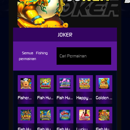
JOKER
Semua
Fishing
permainan
Fisherman's Wharf
Fish Hunter Insect Paradise
Fish Hunter 2 EX-Pro
Happy Fish 5
Golden Toad Fish Hunting
Fish Hunting: Da Sheng Nao Hai
Fish Hunting: Yao Qian Shu
Fish Hunter 2 EX-Novice
Lucky Wheel
Fish Hunter Monster Awaken