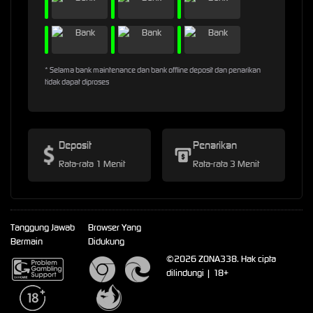
* Selama bank maintenance dan bank offline deposit dan penarikan
tidak dapat diproses
Deposit
Penarikan
Rata-rata 1 Menit
Rata-rata 3 Menit
Tanggung Jawab
Browser Yang
Bermain
Didukung
©2026 ZONA338. Hak cipta
dilindungi | 18+