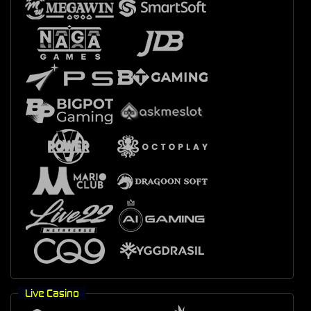
Live Casino