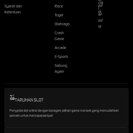
Syarat dan
Race
Ketentuan
Togel
Olahraga
Crash
Game
Arcade
E-Sports
Sabung
Ayam
TARUHAN SLOT
Penyedia slot online dengan beragam pilihan game menarik yang memudahkan
pemain untuk mencapai jackpot